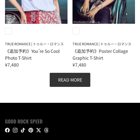
TRUE ROMANCE | トゥルー・ロマンス
TRUE ROMANCE | トゥルー・ロマンス
《追加予約》You’re So Cool
《追加予約》Poster Collage
Photo T-Shirt
Graphic T-Shirt
¥7,480
¥7,480
READ MORE
GOOD ROCK SPEED
Facebook
Instagram
TikTok
Pinterest
Twitter
Threads