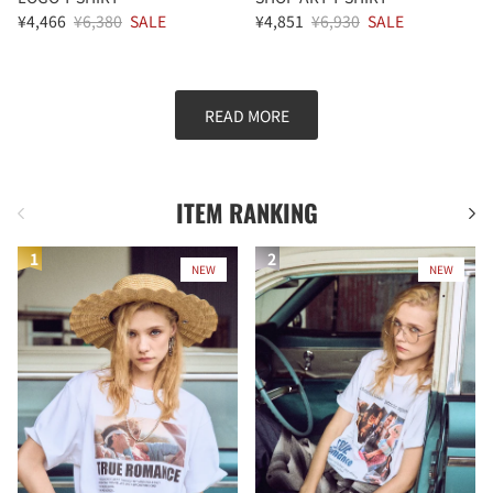
¥4,466
¥6,380
SALE
¥4,851
¥6,930
SALE
READ MORE
ITEM RANKING
前
次
NEW
NEW