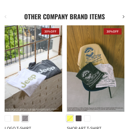
OTHER COMPANY BRAND ITEMS
前
次
30%OFF
30%OFF
LOGO T-SHIRT
SHOP ART T-SHIRT