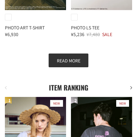
PHOTO ART T-SHIRT
PHOTO LS TEE
¥6,930
¥5,236
¥7,480
SALE
READ MORE
ITEM RANKING
前
次
NEW
NEW