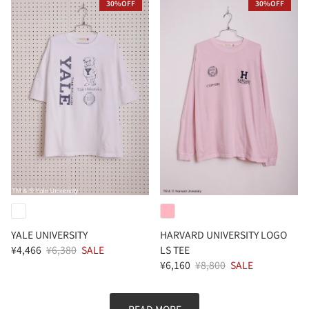
30%OFF
30%OFF
YALE UNIVERSITY
HARVARD UNIVERSITY LOGO
¥4,466
¥6,380
SALE
LS TEE
¥6,160
¥8,800
SALE
READ MORE