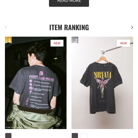
ITEM RANKING
前
次
NEW
NEW