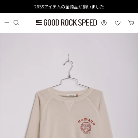
コンテンツへスキップ
26SSアイテムの全商品が揃いました
MY PAGE
カー