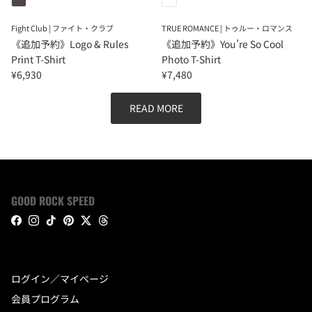
Fight Club | ファイト・クラブ
TRUE ROMANCE | トゥルー・ロマンス
《追加予約》Logo & Rules
《追加予約》You’re So Cool
Print T-Shirt
Photo T-Shirt
¥6,930
¥7,480
READ MORE
GOOD ROCK SPEED
Facebook
Instagram
TikTok
Pinterest
Twitter
Threads
ログイン／マイページ
会員プログラム