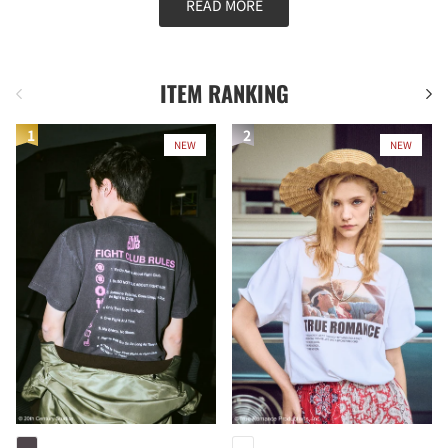
READ MORE
ITEM RANKING
前
次
NEW
NEW