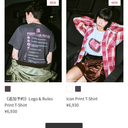
NEW
NEW
《追加予約》Logo & Rules
Icon Print T-Shirt
Print T-Shirt
¥6,930
¥6,930